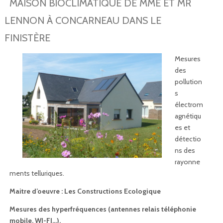
MAISON BIOCLIMATIQUE DE MME ET MR
LENNON À CONCARNEAU DANS LE
FINISTÈRE
Mesures
des
pollution
s
électrom
agnétiqu
es et
détectio
ns des
rayonne
ments telluriques.
Maitre d’oeuvre : Les Constructions Ecologique
Mesures des hyperfréquences (antennes relais téléphonie
mobile, WI-FI…).